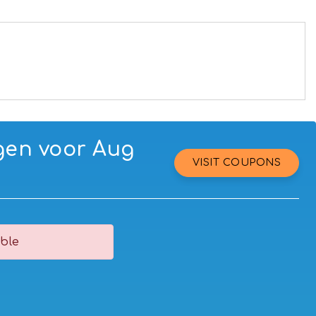
gen voor Aug
VISIT COUPONS
ble