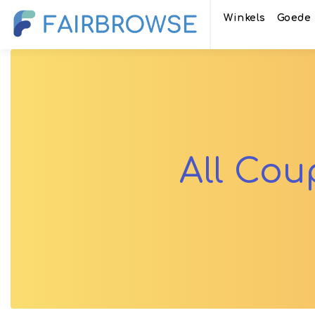
Winkels
Goede 
All Co