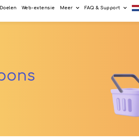
Doelen
Web-extensie
Meer
FAQ & Support
Kortingscodes
Hoe Het Werkt
Aanbiedingen
Veelgestelde Vrage
Verwijs & Verdien
Blog
Deel & Verdien
Contact
upons